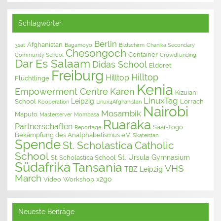
Schlagwörter
Berlin
Afghanistan
3sat
Bagamoyo
Bildschirm
Chanika Secondary
Chesongoch
Container
Community School
Crowdfunding
Dar Es Salaam
Didas School
Eldoret
Freiburg
Hilltop
Hilltop
Flüchtlinge
Kenia
Empowerment Centre
Karen
Kizuiani
LinuxTag
Leipzig
School
Lörrach
Kooperation
Linux4Afghanistan
Nairobi
Mosambik
Maputo
Masterserver
Mombasa
Ruaraka
Partnerschaften
Saar-Togo
Reportage
Bekämpfung des Analphabetismus e.V.
Skateistan
Spende
St. Scholastica Catholic
School
St. Ursula Gymnasium
St. Scholastica School
Südafrika
Tansania
VHS
TBZ Leipzig
March
x2go
Video
Workshop
Neueste Beiträge