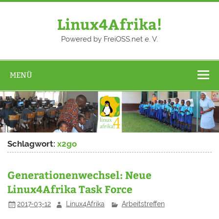
Zum
Inhalt
springen
Linux4Afrika!
Powered by FreiOSS.net e. V.
MENÜ
Schlagwort:
x2go
Generationenwechsel: Neue
Linux4Afrika Task Force
2017-03-12
Linux4Afrika
Arbeitstreffen