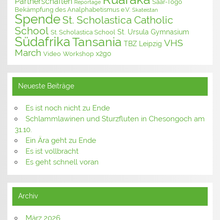
Partnerschaften
Saar-Togo
Reportage
Bekämpfung des Analphabetismus e.V.
Skateistan
Spende
St. Scholastica Catholic
School
St. Ursula Gymnasium
St. Scholastica School
Südafrika
Tansania
VHS
TBZ Leipzig
March
x2go
Video
Workshop
Neueste Beiträge
Es ist noch nicht zu Ende
Schlammlawinen und Sturzfluten in Chesongoch am
31.10.
Ein Ära geht zu Ende
Es ist vollbracht
Es geht schnell voran
Archiv
März 2026