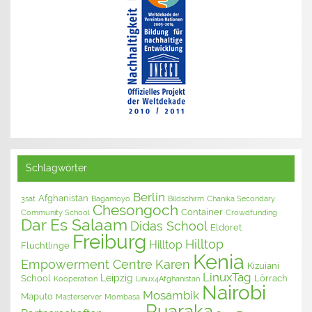
Schlagwörter
Berlin
Afghanistan
3sat
Bagamoyo
Bildschirm
Chanika Secondary
Chesongoch
Container
Community School
Crowdfunding
Dar Es Salaam
Didas School
Eldoret
Freiburg
Hilltop
Hilltop
Flüchtlinge
Kenia
Empowerment Centre
Karen
Kizuiani
LinuxTag
Leipzig
School
Lörrach
Kooperation
Linux4Afghanistan
Nairobi
Mosambik
Maputo
Masterserver
Mombasa
Ruaraka