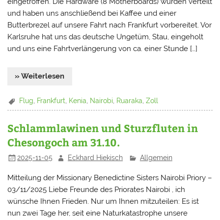
eingetroffen. Die Hardware (8 Motherboards) wurden verteilt
und haben uns anschließend bei Kaffee und einer
Butterbrezel auf unsere Fahrt nach Frankfurt vorbereitet. Vor
Karlsruhe hat uns das deutsche Ungetüm, Stau, eingeholt
und uns eine Fahrtverlängerung von ca. einer Stunde […]
» Weiterlesen
Flug
,
Frankfurt
,
Kenia
,
Nairobi
,
Ruaraka
,
Zoll
Schlammlawinen und Sturzfluten in
Chesongoch am 31.10.
2025-11-05
Eckhard Hiekisch
Allgemein
Mitteilung der Missionary Benedictine Sisters Nairobi Priory –
03/11/2025 Liebe Freunde des Priorates Nairobi , ich
wünsche Ihnen Frieden. Nur um Ihnen mitzuteilen: Es ist
nun zwei Tage her, seit eine Naturkatastrophe unsere