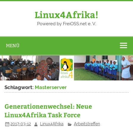
Zum
Inhalt
springen
Linux4Afrika!
Powered by FreiOSS.net e. V.
MENÜ
Schlagwort:
Masterserver
Generationenwechsel: Neue
Linux4Afrika Task Force
2017-03-12
Linux4Afrika
Arbeitstreffen