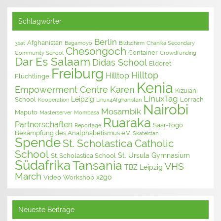
Schlagwörter
Berlin
Afghanistan
3sat
Bagamoyo
Bildschirm
Chanika Secondary
Chesongoch
Container
Community School
Crowdfunding
Dar Es Salaam
Didas School
Eldoret
Freiburg
Hilltop
Hilltop
Flüchtlinge
Kenia
Empowerment Centre
Karen
Kizuiani
LinuxTag
Leipzig
School
Lörrach
Kooperation
Linux4Afghanistan
Nairobi
Mosambik
Maputo
Masterserver
Mombasa
Ruaraka
Partnerschaften
Saar-Togo
Reportage
Bekämpfung des Analphabetismus e.V.
Skateistan
Spende
St. Scholastica Catholic
School
St. Ursula Gymnasium
St. Scholastica School
Südafrika
Tansania
VHS
TBZ Leipzig
March
x2go
Video
Workshop
Neueste Beiträge