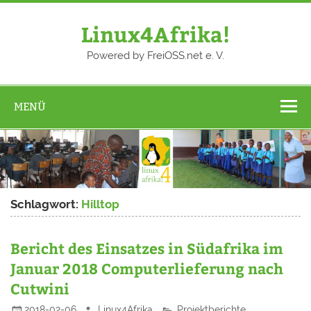
Zum
Inhalt
springen
Linux4Afrika!
Powered by FreiOSS.net e. V.
MENÜ
Schlagwort:
Hilltop
Bericht des Einsatzes in Südafrika im
Januar 2018 Computerlieferung nach
Cutwini
2018-02-06
Linux4Afrika
Projektberichte