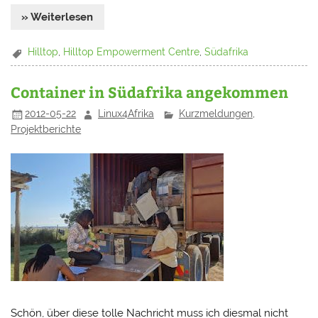
» Weiterlesen
Hilltop
,
Hilltop Empowerment Centre
,
Südafrika
Container in Südafrika angekommen
2012-05-22
Linux4Afrika
Kurzmeldungen
,
Projektberichte
Schön, über diese tolle Nachricht muss ich diesmal nicht