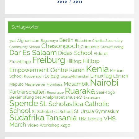
Schlagwörter
Berlin
Afghanistan
3sat
Bagamoyo
Bildschirm
Chanika Secondary
Chesongoch
Container
Community School
Crowdfunding
Dar Es Salaam
Didas School
Eldoret
Freiburg
Hilltop
Hilltop
Flüchtlinge
Kenia
Empowerment Centre
Karen
Kizuiani
LinuxTag
Leipzig
School
Lörrach
Kooperation
Linux4Afghanistan
Nairobi
Mosambik
Maputo
Masterserver
Mombasa
Ruaraka
Partnerschaften
Saar-Togo
Reportage
Bekämpfung des Analphabetismus e.V.
Skateistan
Spende
St. Scholastica Catholic
School
St. Ursula Gymnasium
St. Scholastica School
Südafrika
Tansania
VHS
TBZ Leipzig
March
x2go
Video
Workshop