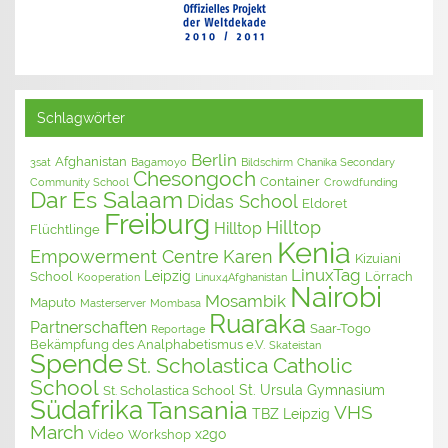
Schlagwörter
Berlin
Afghanistan
3sat
Bagamoyo
Bildschirm
Chanika Secondary
Chesongoch
Container
Community School
Crowdfunding
Dar Es Salaam
Didas School
Eldoret
Freiburg
Hilltop
Hilltop
Flüchtlinge
Kenia
Empowerment Centre
Karen
Kizuiani
LinuxTag
Leipzig
School
Lörrach
Kooperation
Linux4Afghanistan
Nairobi
Mosambik
Maputo
Masterserver
Mombasa
Ruaraka
Partnerschaften
Saar-Togo
Reportage
Bekämpfung des Analphabetismus e.V.
Skateistan
Spende
St. Scholastica Catholic
School
St. Ursula Gymnasium
St. Scholastica School
Südafrika
Tansania
VHS
TBZ Leipzig
March
x2go
Video
Workshop