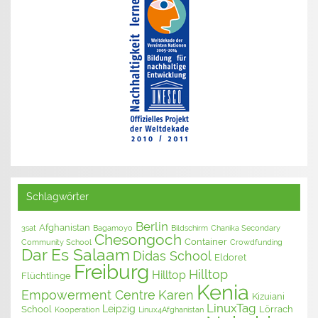
Schlagwörter
Berlin
Afghanistan
3sat
Bagamoyo
Bildschirm
Chanika Secondary
Chesongoch
Container
Community School
Crowdfunding
Dar Es Salaam
Didas School
Eldoret
Freiburg
Hilltop
Hilltop
Flüchtlinge
Kenia
Empowerment Centre
Karen
Kizuiani
LinuxTag
Leipzig
School
Lörrach
Kooperation
Linux4Afghanistan