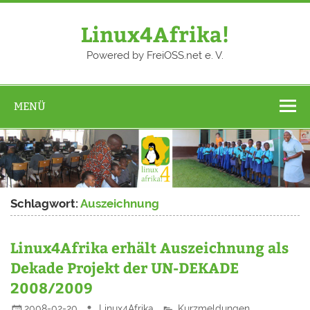
Zum
Inhalt
springen
Linux4Afrika!
Powered by FreiOSS.net e. V.
MENÜ
Schlagwort:
Auszeichnung
Linux4Afrika erhält Auszeichnung als
Dekade Projekt der UN-DEKADE
2008/2009
2008-02-20
Linux4Afrika
Kurzmeldungen