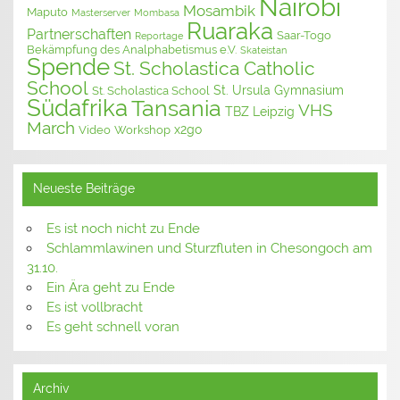
Nairobi
Mosambik
Maputo
Masterserver
Mombasa
Ruaraka
Partnerschaften
Saar-Togo
Reportage
Bekämpfung des Analphabetismus e.V.
Skateistan
Spende
St. Scholastica Catholic
School
St. Ursula Gymnasium
St. Scholastica School
Südafrika
Tansania
VHS
TBZ Leipzig
March
x2go
Video
Workshop
Neueste Beiträge
Es ist noch nicht zu Ende
Schlammlawinen und Sturzfluten in Chesongoch am
31.10.
Ein Ära geht zu Ende
Es ist vollbracht
Es geht schnell voran
Archiv