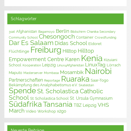
Schlagwörter
Berlin
Afghanistan
3sat
Bagamoyo
Bildschirm
Chanika Secondary
Chesongoch
Container
Community School
Crowdfunding
Dar Es Salaam
Didas School
Eldoret
Freiburg
Hilltop
Hilltop
Flüchtlinge
Kenia
Empowerment Centre
Karen
Kizuiani
LinuxTag
Leipzig
School
Lörrach
Kooperation
Linux4Afghanistan
Nairobi
Mosambik
Maputo
Masterserver
Mombasa
Ruaraka
Partnerschaften
Saar-Togo
Reportage
Bekämpfung des Analphabetismus e.V.
Skateistan
Spende
St. Scholastica Catholic
School
St. Ursula Gymnasium
St. Scholastica School
Südafrika
Tansania
VHS
TBZ Leipzig
March
x2go
Video
Workshop
Neueste Beiträge