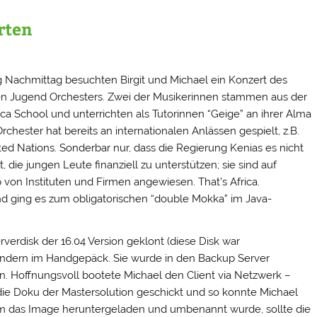
rten
Nachmittag besuchten Birgit und Michael ein Konzert des
n Jugend Orchesters. Zwei der Musikerinnen stammen aus der
ica School und unterrichten als Tutorinnen “Geige” an ihrer Alma
rchester hat bereits an internationalen Anlässen gespielt, z.B.
ted Nations. Sonderbar nur, dass die Regierung Kenias es nicht
lt, die jungen Leute finanziell zu unterstützen; sie sind auf
 von Instituten und Firmen angewiesen. That’s Africa.
d ging es zum obligatorischen “double Mokka” im Java-
erdisk der 16.04 Version geklont (diese Disk war
sondern im Handgepäck. Sie wurde in den Backup Server
n. Hoffnungsvoll bootete Michael den Client via Netzwerk –
ie Doku der Mastersolution geschickt und so konnte Michael
m das Image heruntergeladen und umbenannt wurde, sollte die