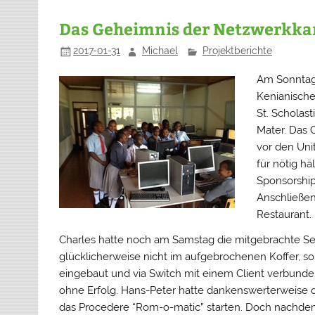
Das Geheimnis der Netzwerkka
2017-01-31
Michael
Projektberichte
Am Sonntag 
Kenianische
St. Scholast
Mater. Das O
vor den Uni
für nötig hä
Sponsorship
Anschließen
Restaurant.
Charles hatte noch am Samstag die mitgebrachte Serv
glücklicherweise nicht im aufgebrochenen Koffer, 
eingebaut und via Switch mit einem Client verbunde
ohne Erfolg. Hans-Peter hatte dankenswerterweise d
das Procedere “Rom-o-matic” starten. Doch nachde