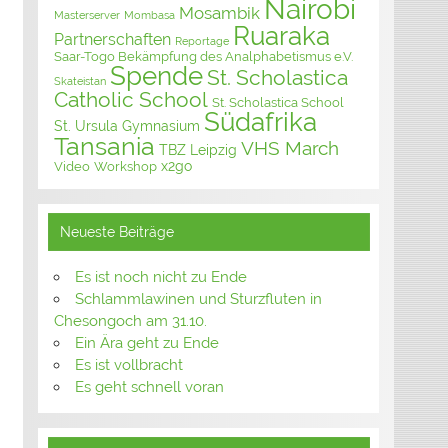
Nairobi
Mosambik
Masterserver
Mombasa
Ruaraka
Partnerschaften
Reportage
Saar-Togo Bekämpfung des Analphabetismus e.V.
Spende
St. Scholastica
Skateistan
Catholic School
St. Scholastica School
Südafrika
St. Ursula Gymnasium
Tansania
VHS March
TBZ Leipzig
x2go
Video
Workshop
Neueste Beiträge
Es ist noch nicht zu Ende
Schlammlawinen und Sturzfluten in
Chesongoch am 31.10.
Ein Ära geht zu Ende
Es ist vollbracht
Es geht schnell voran