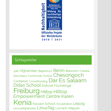
Schlagwörter
Berlin
Afghanistan
3sat
Bagamoyo
Bildschirm
Chanika
Chesongoch
Secondary Community School
Dar Es Salaam
Container
Crowdfunding
Didas School
Eldoret
Flüchtlinge
Freiburg
Hilltop
Hilltop
Empowerment Centre
Karen
Kenia
Leipzig
Kizuiani School
Kooperation
LinuxTag
Lörrach
Maputo
Linux4Afghanistan