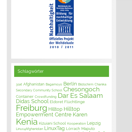
Schlagwörter
Berlin
Afghanistan
3sat
Bagamoyo
Bildschirm
Chanika
Chesongoch
Secondary Community School
Dar Es Salaam
Container
Crowdfunding
Didas School
Eldoret
Flüchtlinge
Freiburg
Hilltop
Hilltop
Empowerment Centre
Karen
Kenia
Leipzig
Kizuiani School
Kooperation
LinuxTag
Lörrach
Maputo
Linux4Afghanistan