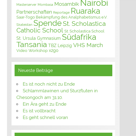
Nairobi
Mosambik
Masterserver
Mombasa
Ruaraka
Partnerschaften
Reportage
Saar-Togo Bekämpfung des Analphabetismus e.V.
Spende
St. Scholastica
Skateistan
Catholic School
St. Scholastica School
Südafrika
St. Ursula Gymnasium
Tansania
VHS March
TBZ Leipzig
x2go
Video
Workshop
Neueste Beiträge
Es ist noch nicht zu Ende
Schlammlawinen und Sturzfluten in
Chesongoch am 31.10.
Ein Ära geht zu Ende
Es ist vollbracht
Es geht schnell voran