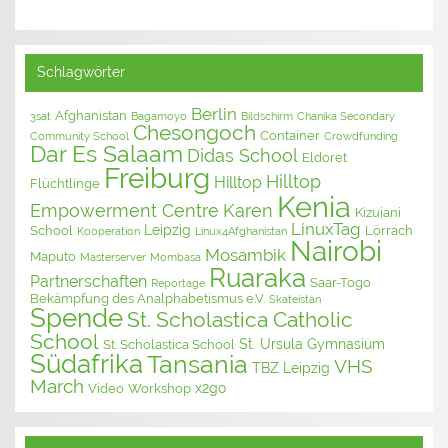
Schlagwörter
Berlin
Afghanistan
3sat
Bagamoyo
Bildschirm
Chanika Secondary
Chesongoch
Container
Community School
Crowdfunding
Dar Es Salaam
Didas School
Eldoret
Freiburg
Hilltop
Hilltop
Flüchtlinge
Kenia
Empowerment Centre
Karen
Kizuiani
LinuxTag
Leipzig
School
Lörrach
Kooperation
Linux4Afghanistan
Nairobi
Mosambik
Maputo
Masterserver
Mombasa
Ruaraka
Partnerschaften
Saar-Togo
Reportage
Bekämpfung des Analphabetismus e.V.
Skateistan
Spende
St. Scholastica Catholic
School
St. Ursula Gymnasium
St. Scholastica School
Südafrika
Tansania
VHS
TBZ Leipzig
March
x2go
Video
Workshop