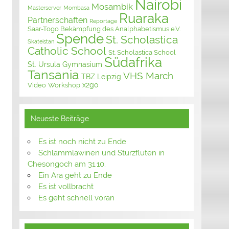
Nairobi
Mosambik
Masterserver
Mombasa
Ruaraka
Partnerschaften
Reportage
Saar-Togo Bekämpfung des Analphabetismus e.V.
Spende
St. Scholastica
Skateistan
Catholic School
St. Scholastica School
Südafrika
St. Ursula Gymnasium
Tansania
VHS March
TBZ Leipzig
x2go
Video
Workshop
Neueste Beiträge
Es ist noch nicht zu Ende
Schlammlawinen und Sturzfluten in
Chesongoch am 31.10.
Ein Ära geht zu Ende
Es ist vollbracht
Es geht schnell voran