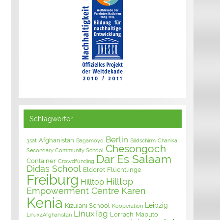
Schlagwörter
Berlin
Afghanistan
3sat
Bagamoyo
Bildschirm
Chanika
Chesongoch
Secondary Community School
Dar Es Salaam
Container
Crowdfunding
Didas School
Eldoret
Flüchtlinge
Freiburg
Hilltop
Hilltop
Empowerment Centre
Karen
Kenia
Leipzig
Kizuiani School
Kooperation
LinuxTag
Lörrach
Maputo
Linux4Afghanistan