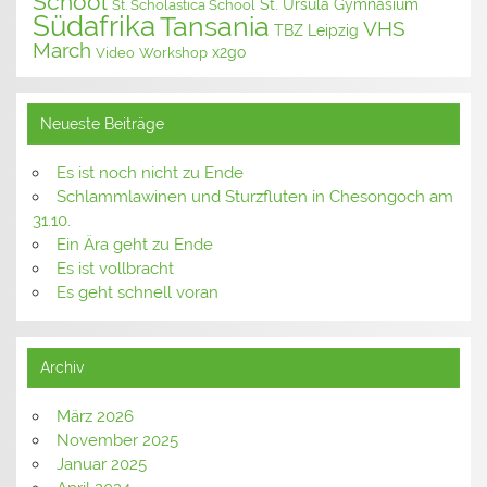
School
St. Ursula Gymnasium
St. Scholastica School
Südafrika
Tansania
VHS
TBZ Leipzig
March
x2go
Video
Workshop
Neueste Beiträge
Es ist noch nicht zu Ende
Schlammlawinen und Sturzfluten in Chesongoch am
31.10.
Ein Ära geht zu Ende
Es ist vollbracht
Es geht schnell voran
Archiv
März 2026
November 2025
Januar 2025