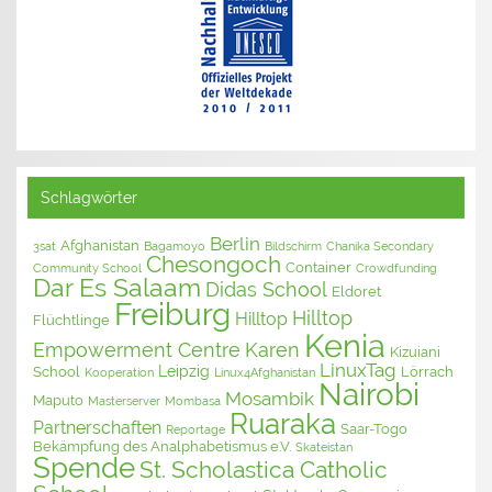
Schlagwörter
Berlin
Afghanistan
3sat
Bagamoyo
Bildschirm
Chanika Secondary
Chesongoch
Container
Community School
Crowdfunding
Dar Es Salaam
Didas School
Eldoret
Freiburg
Hilltop
Hilltop
Flüchtlinge
Kenia
Empowerment Centre
Karen
Kizuiani
LinuxTag
Leipzig
School
Lörrach
Kooperation
Linux4Afghanistan
Nairobi
Mosambik
Maputo
Masterserver
Mombasa
Ruaraka
Partnerschaften
Saar-Togo
Reportage
Bekämpfung des Analphabetismus e.V.
Skateistan
Spende
St. Scholastica Catholic