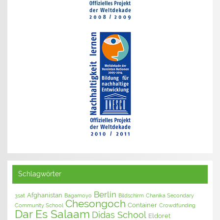
Schlagwörter
Berlin
Afghanistan
3sat
Bagamoyo
Bildschirm
Chanika Secondary
Chesongoch
Container
Community School
Crowdfunding
Dar Es Salaam
Didas School
Eldoret