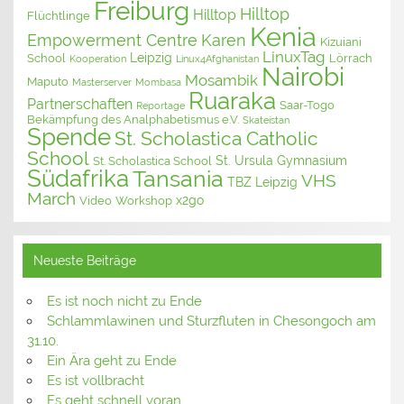
Freiburg
Hilltop
Hilltop
Flüchtlinge
Kenia
Empowerment Centre
Karen
Kizuiani
LinuxTag
Leipzig
School
Lörrach
Kooperation
Linux4Afghanistan
Nairobi
Mosambik
Maputo
Masterserver
Mombasa
Ruaraka
Partnerschaften
Saar-Togo
Reportage
Bekämpfung des Analphabetismus e.V.
Skateistan
Spende
St. Scholastica Catholic
School
St. Ursula Gymnasium
St. Scholastica School
Südafrika
Tansania
VHS
TBZ Leipzig
March
x2go
Video
Workshop
Neueste Beiträge
Es ist noch nicht zu Ende
Schlammlawinen und Sturzfluten in Chesongoch am
31.10.
Ein Ära geht zu Ende
Es ist vollbracht
Es geht schnell voran