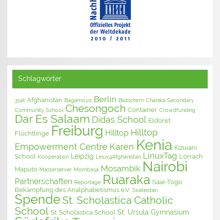
Schlagwörter
Berlin
Afghanistan
3sat
Bagamoyo
Bildschirm
Chanika Secondary
Chesongoch
Container
Community School
Crowdfunding
Dar Es Salaam
Didas School
Eldoret
Freiburg
Hilltop
Hilltop
Flüchtlinge
Kenia
Empowerment Centre
Karen
Kizuiani
LinuxTag
Leipzig
School
Lörrach
Kooperation
Linux4Afghanistan
Nairobi
Mosambik
Maputo
Masterserver
Mombasa
Ruaraka
Partnerschaften
Saar-Togo
Reportage
Bekämpfung des Analphabetismus e.V.
Skateistan
Spende
St. Scholastica Catholic
School
St. Ursula Gymnasium
St. Scholastica School