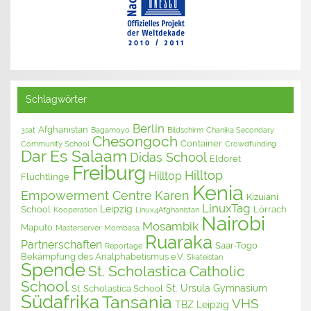
Schlagwörter
Berlin
Afghanistan
3sat
Bagamoyo
Bildschirm
Chanika Secondary
Chesongoch
Container
Community School
Crowdfunding
Dar Es Salaam
Didas School
Eldoret
Freiburg
Hilltop
Hilltop
Flüchtlinge
Kenia
Empowerment Centre
Karen
Kizuiani
LinuxTag
Leipzig
School
Lörrach
Kooperation
Linux4Afghanistan
Nairobi
Mosambik
Maputo
Masterserver
Mombasa
Ruaraka
Partnerschaften
Saar-Togo
Reportage
Bekämpfung des Analphabetismus e.V.
Skateistan
Spende
St. Scholastica Catholic
School
St. Ursula Gymnasium
St. Scholastica School
Südafrika
Tansania
VHS
TBZ Leipzig