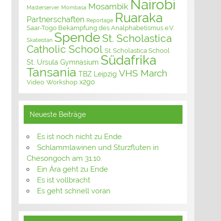
Nairobi
Mosambik
Masterserver
Mombasa
Ruaraka
Partnerschaften
Reportage
Saar-Togo Bekämpfung des Analphabetismus e.V.
Spende
St. Scholastica
Skateistan
Catholic School
St. Scholastica School
Südafrika
St. Ursula Gymnasium
Tansania
VHS March
TBZ Leipzig
x2go
Video
Workshop
Neueste Beiträge
Es ist noch nicht zu Ende
Schlammlawinen und Sturzfluten in
Chesongoch am 31.10.
Ein Ära geht zu Ende
Es ist vollbracht
Es geht schnell voran