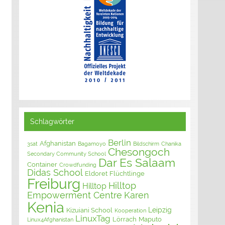
Schlagwörter
Berlin
Afghanistan
3sat
Bagamoyo
Bildschirm
Chanika
Chesongoch
Secondary Community School
Dar Es Salaam
Container
Crowdfunding
Didas School
Eldoret
Flüchtlinge
Freiburg
Hilltop
Hilltop
Empowerment Centre
Karen
Kenia
Leipzig
Kizuiani School
Kooperation
LinuxTag
Lörrach
Maputo
Linux4Afghanistan