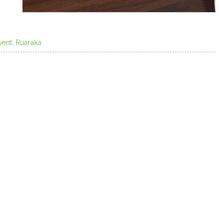
vent
,
Ruaraka