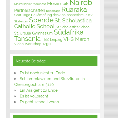
Nairobi
Mosambik
Masterserver
Mombasa
Ruaraka
Partnerschaften
Reportage
Saar-Togo Bekämpfung des Analphabetismus e.V.
Spende
St. Scholastica
Skateistan
Catholic School
St. Scholastica School
Südafrika
St. Ursula Gymnasium
Tansania
VHS March
TBZ Leipzig
x2go
Video
Workshop
Neueste Beiträge
Es ist noch nicht zu Ende
Schlammlawinen und Sturzfluten in
Chesongoch am 31.10.
Ein Ära geht zu Ende
Es ist vollbracht
Es geht schnell voran