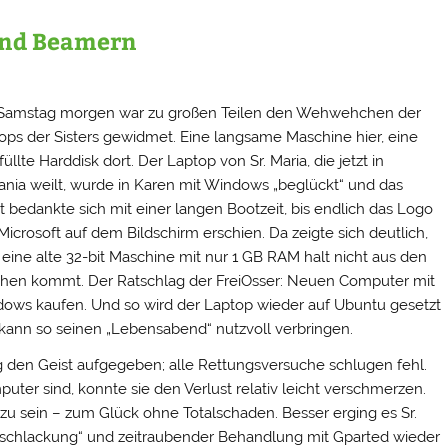
und Beamern
Samstag morgen war zu großen Teilen den Wehwehchen der
ops der Sisters gewidmet. Eine langsame Maschine hier, eine
üllte Harddisk dort. Der Laptop von Sr. Maria, die jetzt in
ania weilt, wurde in Karen mit Windows „beglückt“ und das
t bedankte sich mit einer langen Bootzeit, bis endlich das Logo
Microsoft auf dem Bildschirm erschien. Da zeigte sich deutlich,
 eine alte 32-bit Maschine mit nur 1 GB RAM halt nicht aus den
hen kommt. Der Ratschlag der FreiOsser: Neuen Computer mit
ows kaufen. Und so wird der Laptop wieder auf Ubuntu gesetzt
kann so seinen „Lebensabend“ nutzvoll verbringen.
g den Geist aufgegeben; alle Rettungsversuche schlugen fehl.
ter sind, konnte sie den Verlust relativ leicht verschmerzen.
 zu sein – zum Glück ohne Totalschaden. Besser erging es Sr.
schlackung“ und zeitraubender Behandlung mit Gparted wieder