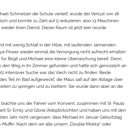
el Schmelzer die Schule verließ, wurde der Verlust von 18
bisch und konnte zu Zahl auf 5 reduzieren, also 13 Maschinen
eder ihren Dienst. Dieser Raum ist jetzt leer (wurde
 mit wenig Schlaf in der Hitze, mit laufenden, lärmenden
-Power wieder einmal die Versorgung nicht aufrecht erhalten
 für Birgit und Michael eine kleine Überraschung bereit. Denn,
us den Weg in ihr Zimmer gefunden und hatte sich genüsslich an
tz intensiver Suche war das Viech nicht zu finden. Beide
des Teil im Bad aufgeweckt; die Maus saß auf der Ablage über
ten zu springen und zu klettern. Sie wurde dann aber an die
o brachte uns der Fahrer vom Konvent, zusammen mit Sr. Paula
rant Sr. Emily und Gloria (Adoptivtochter) und haben uns mit den
tzten Jahr nicht vergessen, dass Michael im Januar Geburtstag
gs-Muffin. Nach dem wir alle unsern „Double Mokka“ oder