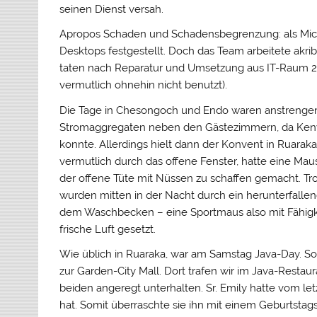
seinen Dienst versah.
Apropos Schaden und Schadensbegrenzung: als Micha
Desktops festgestellt. Doch das Team arbeitete akri
taten nach Reparatur und Umsetzung aus IT-Raum 2 wi
vermutlich ohnehin nicht benutzt).
Die Tage in Chesongoch und Endo waren anstrengend
Stromaggregaten neben den Gästezimmern, da Kenya
konnte. Allerdings hielt dann der Konvent in Ruaraka
vermutlich durch das offene Fenster, hatte eine Ma
der offene Tüte mit Nüssen zu schaffen gemacht. Tro
wurden mitten in der Nacht durch ein herunterfallen
dem Waschbecken – eine Sportmaus also mit Fähigkei
frische Luft gesetzt.
Wie üblich in Ruaraka, war am Samstag Java-Day. S
zur Garden-City Mall. Dort trafen wir im Java-Restau
beiden angeregt unterhalten. Sr. Emily hatte vom le
hat. Somit überraschte sie ihn mit einem Geburtsta