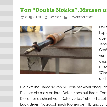
Von “Double Mokka”, Mäusen 
2019-01-28
Werner
Projektberichte
Der 
Lapt
überf
Tans
Gerä
von 
dass
Pusc
Wind
und 
Die externe Harddisk von Sr. Rosa hat wohl endgülti
Da aber die meisten ihrer Daten noch auf ihrem Compu
Diese Reise scheint von „Datenverlust“ überschattet
Lucy, deren Notebook nach Klonen der HD und „Ent