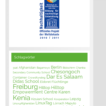
Schlagwörter
Berlin
Afghanistan
3sat
Bagamoyo
Bildschirm
Chanika
Chesongoch
Secondary Community School
Dar Es Salaam
Container
Crowdfunding
Didas School
Eldoret
Flüchtlinge
Freiburg
Hilltop
Hilltop
Empowerment Centre
Karen
Kenia
Leipzig
Kizuiani School
Kooperation
LinuxTag
Lörrach
Maputo
Linux4Afghanistan