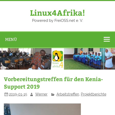
Zum
Inhalt
springen
Linux4Afrika!
Powered by FreiOSS.net e. V.
MENÜ
Vorbereitungstreffen für den Kenia-
Support 2019
2019-01-15
Werner
Arbeitstreffen
,
Projektberichte