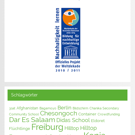
Schlagwörter
Berlin
Afghanistan
3sat
Bagamoyo
Bildschirm
Chanika Secondary
Chesongoch
Container
Community School
Crowdfunding
Dar Es Salaam
Didas School
Eldoret
Freiburg
Hilltop
Hilltop
Flüchtlinge