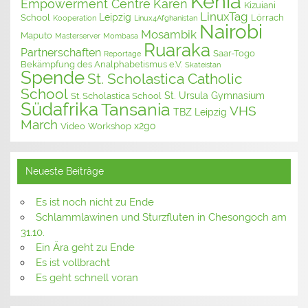
Kenia
Empowerment Centre
Karen
Kizuiani
LinuxTag
Leipzig
School
Lörrach
Kooperation
Linux4Afghanistan
Nairobi
Mosambik
Maputo
Masterserver
Mombasa
Ruaraka
Partnerschaften
Saar-Togo
Reportage
Bekämpfung des Analphabetismus e.V.
Skateistan
Spende
St. Scholastica Catholic
School
St. Ursula Gymnasium
St. Scholastica School
Südafrika
Tansania
VHS
TBZ Leipzig
March
x2go
Video
Workshop
Neueste Beiträge
Es ist noch nicht zu Ende
Schlammlawinen und Sturzfluten in Chesongoch am
31.10.
Ein Ära geht zu Ende
Es ist vollbracht
Es geht schnell voran