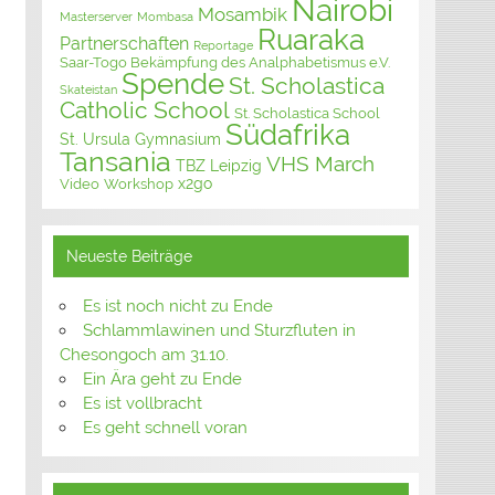
Nairobi
Mosambik
Masterserver
Mombasa
Ruaraka
Partnerschaften
Reportage
Saar-Togo Bekämpfung des Analphabetismus e.V.
Spende
St. Scholastica
Skateistan
Catholic School
St. Scholastica School
Südafrika
St. Ursula Gymnasium
Tansania
VHS March
TBZ Leipzig
x2go
Video
Workshop
Neueste Beiträge
Es ist noch nicht zu Ende
Schlammlawinen und Sturzfluten in
Chesongoch am 31.10.
Ein Ära geht zu Ende
Es ist vollbracht
Es geht schnell voran