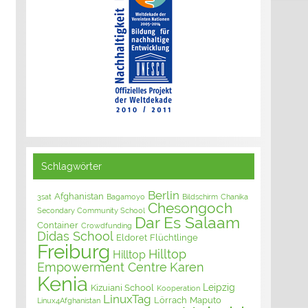
Schlagwörter
Berlin
Afghanistan
3sat
Bagamoyo
Bildschirm
Chanika
Chesongoch
Secondary Community School
Dar Es Salaam
Container
Crowdfunding
Didas School
Eldoret
Flüchtlinge
Freiburg
Hilltop
Hilltop
Empowerment Centre
Karen
Kenia
Leipzig
Kizuiani School
Kooperation
LinuxTag
Lörrach
Maputo
Linux4Afghanistan