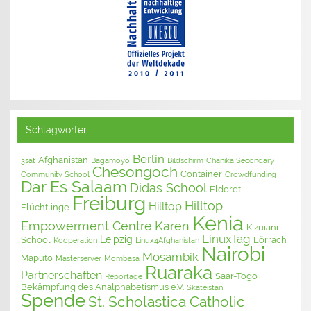
Schlagwörter
Berlin
Afghanistan
3sat
Bagamoyo
Bildschirm
Chanika Secondary
Chesongoch
Container
Community School
Crowdfunding
Dar Es Salaam
Didas School
Eldoret
Freiburg
Hilltop
Hilltop
Flüchtlinge
Kenia
Empowerment Centre
Karen
Kizuiani
LinuxTag
Leipzig
School
Lörrach
Kooperation
Linux4Afghanistan
Nairobi
Mosambik
Maputo
Masterserver
Mombasa
Ruaraka
Partnerschaften
Saar-Togo
Reportage
Bekämpfung des Analphabetismus e.V.
Skateistan
Spende
St. Scholastica Catholic