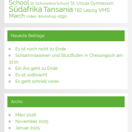
School
St. Ursula Gymnasium
St. Scholastica School
Südafrika
Tansania
VHS
TBZ Leipzig
March
x2go
Video
Workshop
Neueste Beiträge
Es ist noch nicht zu Ende
Schlammlawinen und Sturzfluten in Chesongoch am
31.10.
Ein Ära geht zu Ende
Es ist vollbracht
Es geht schnell voran
Archiv
März 2026
November 2025
Januar 2025