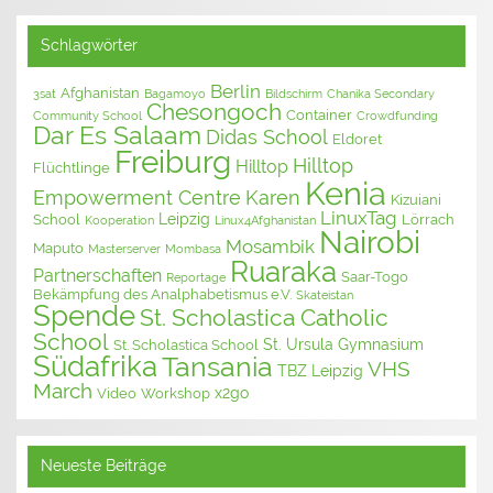
Schlagwörter
Berlin
Afghanistan
3sat
Bagamoyo
Bildschirm
Chanika Secondary
Chesongoch
Container
Community School
Crowdfunding
Dar Es Salaam
Didas School
Eldoret
Freiburg
Hilltop
Hilltop
Flüchtlinge
Kenia
Empowerment Centre
Karen
Kizuiani
LinuxTag
Leipzig
School
Lörrach
Kooperation
Linux4Afghanistan
Nairobi
Mosambik
Maputo
Masterserver
Mombasa
Ruaraka
Partnerschaften
Saar-Togo
Reportage
Bekämpfung des Analphabetismus e.V.
Skateistan
Spende
St. Scholastica Catholic
School
St. Ursula Gymnasium
St. Scholastica School
Südafrika
Tansania
VHS
TBZ Leipzig
March
x2go
Video
Workshop
Neueste Beiträge