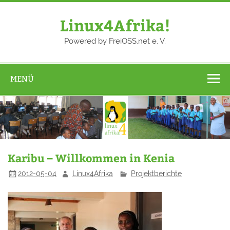
Zum
Inhalt
springen
Linux4Afrika!
Powered by FreiOSS.net e. V.
MENÜ
Karibu – Willkommen in Kenia
2012-05-04
Linux4Afrika
Projektberichte