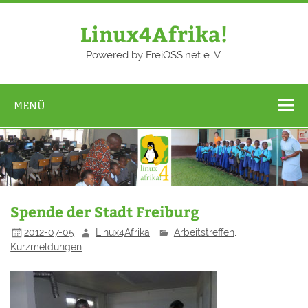
Zum
Inhalt
springen
Linux4Afrika!
Powered by FreiOSS.net e. V.
MENÜ
Spende der Stadt Freiburg
2012-07-05
Linux4Afrika
Arbeitstreffen
,
Kurzmeldungen