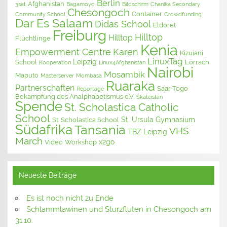
Berlin
Afghanistan
3sat
Bagamoyo
Bildschirm
Chanika Secondary
Chesongoch
Container
Community School
Crowdfunding
Dar Es Salaam
Didas School
Eldoret
Freiburg
Hilltop
Hilltop
Flüchtlinge
Kenia
Empowerment Centre
Karen
Kizuiani
LinuxTag
Leipzig
School
Lörrach
Kooperation
Linux4Afghanistan
Nairobi
Mosambik
Maputo
Masterserver
Mombasa
Ruaraka
Partnerschaften
Saar-Togo
Reportage
Bekämpfung des Analphabetismus e.V.
Skateistan
Spende
St. Scholastica Catholic
School
St. Ursula Gymnasium
St. Scholastica School
Südafrika
Tansania
VHS
TBZ Leipzig
March
x2go
Video
Workshop
Neueste Beiträge
Es ist noch nicht zu Ende
Schlammlawinen und Sturzfluten in Chesongoch am
31.10.