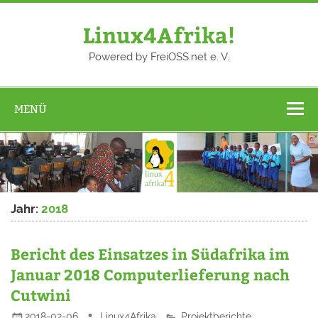
Zum
Inhalt
springen
Linux4Afrika!
Powered by FreiOSS.net e. V.
MENÜ
Jahr:
2018
Bericht des Einsatzes in Südafrika im
Januar 2018 Computerlieferung nach
Cutwini
2018-02-06
Linux4Afrika
Projektberichte