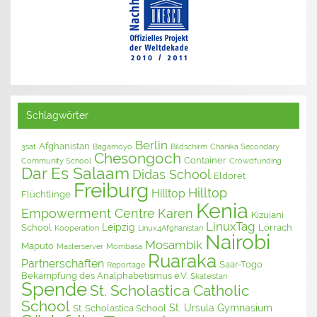
Schlagwörter
Berlin
Afghanistan
3sat
Bagamoyo
Bildschirm
Chanika Secondary
Chesongoch
Container
Community School
Crowdfunding
Dar Es Salaam
Didas School
Eldoret
Freiburg
Hilltop
Hilltop
Flüchtlinge
Kenia
Empowerment Centre
Karen
Kizuiani
LinuxTag
Leipzig
School
Lörrach
Kooperation
Linux4Afghanistan
Nairobi
Mosambik
Maputo
Masterserver
Mombasa
Ruaraka
Partnerschaften
Saar-Togo
Reportage
Bekämpfung des Analphabetismus e.V.
Skateistan
Spende
St. Scholastica Catholic
School
St. Ursula Gymnasium
St. Scholastica School