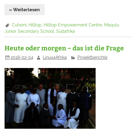
» Weiterlesen
Cutwini
,
Hilltop
,
Hilltop Empowerment Centre
,
Maqulu
Junior Secondary School
,
Südafrika
Heute oder morgen – das ist die Frage
2018-02-04
Linux4Afrika
Projektberichte