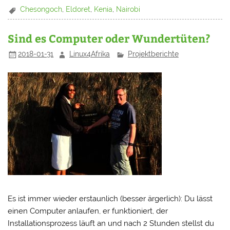
Chesongoch
,
Eldoret
,
Kenia
,
Nairobi
Sind es Computer oder Wundertüten?
2018-01-31
Linux4Afrika
Projektberichte
Es ist immer wieder erstaunlich (besser ärgerlich): Du lässt
einen Computer anlaufen, er funktioniert, der
Installationsprozess läuft an und nach 2 Stunden stellst du